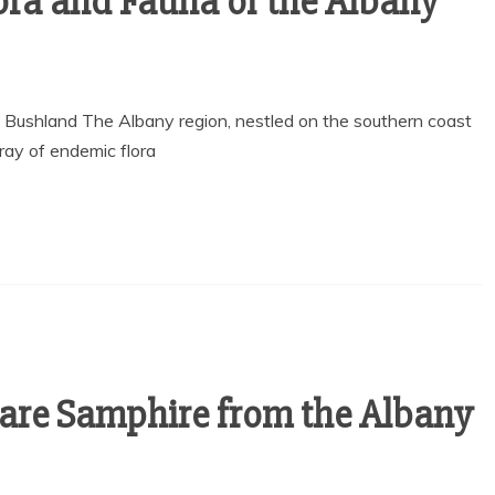
ora and Fauna of the Albany
l Bushland The Albany region, nestled on the southern coast
ray of endemic flora
are Samphire from the Albany