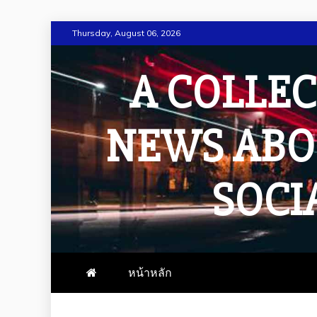
Skip
Thursday, August 06, 2026
to
content
A COLLEC
NEWS ABO
SOCI
หน้าหลัก