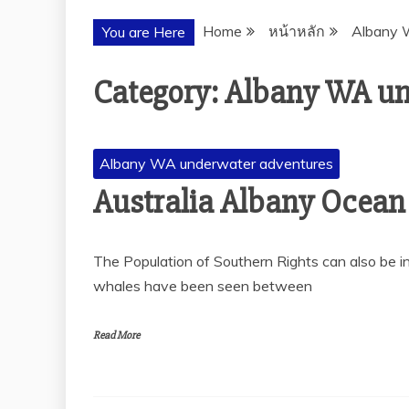
Home
หน้าหลัก
Albany 
You are Here
Category:
Albany WA un
Albany WA underwater adventures
Australia Albany Ocean
The Population of Southern Rights can also be 
whales have been seen between
Read More