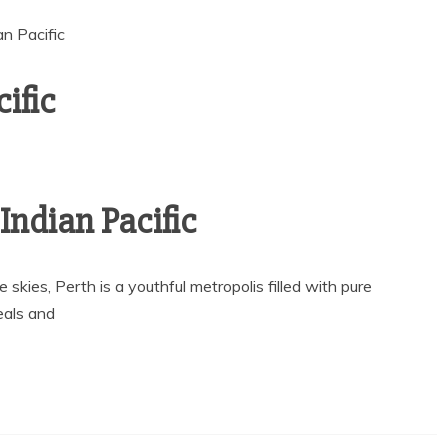
an Pacific
ific
 Indian Pacific
 skies, Perth is a youthful metropolis filled with pure
eals and