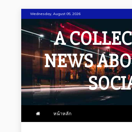
Skip
Wednesday, August 05, 2026
to
content
A COLLEC
NEWS ABO
SOCI
หน้าหลัก