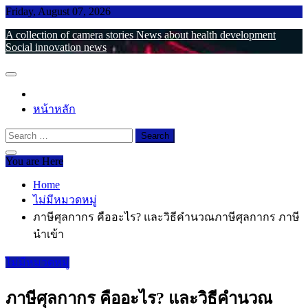
Skip
Friday, August 07, 2026
to
A collection of camera stories News about health development
content
Social innovation news
หน้าหลัก
Search
for:
You are Here
Home
ไม่มีหมวดหมู่
ภาษีศุลกากร คืออะไร? และวิธีคำนวณภาษีศุลกากร ภาษี
นำเข้า
ไม่มีหมวดหมู่
ภาษีศุลกากร คืออะไร? และวิธีคำนวณ