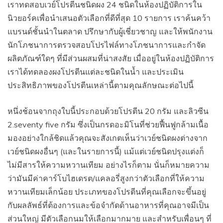
เราทดสอบเวย์โปรตีนชนิดผง 24 ชนิดในห้องปฏิบัติการใน
นิวยอร์คเพื่อนำเสนอตัวเลือกที่ดีที่สุด 10 รายการ เราค้นคว้า
แบรนด์ชั้นนำในตลาด ปรึกษากับผู้เชี่ยวชาญ และให้พนักงาน
นักโภชนาการตรวจสอบโปรไฟล์ทางโภชนาการและกำจัด
ผลิตภัณฑ์ใดๆ ที่มีส่วนผสมที่น่าสงสัย เมื่ออยู่ในห้องปฏิบัติการ
เราได้ทดลองผงโปรตีนแต่ละชนิดในน้ำ และประเมิน
ประสิทธิภาพของโปรตีนเหล่านี้ตามคุณลักษณะต่อไปนี้
หนึ่งช้อนจากถุงใบนี้ประกอบด้วยโปรตีน 20 กรัม และลิวซีน
2.seventy five กรัม ซึ่งเป็นกรดอะมิโนที่ช่วยฟื้นฟูกล้ามเนื้อ
มองอย่างใกล้ชิดแล้วคุณจะสังเกตเห็นว่าเวย์ชนิดผงต่างจาก
เวย์ชนิดผงอื่นๆ (และในรายการนี้) แม้แต่เวย์ชนิดปรุงแต่งก็
ไม่มีสารให้ความหวานเทียม อย่างไรก็ตาม นั่นก็หมายความ
ว่ามันมีค่าคาร์โบไฮเดรต/แคลอรี่สูงกว่าตัวเลือกที่ให้ความ
หวานเทียมเล็กน้อย ประเภทของโปรตีนที่คุณเลือกจะขึ้นอยู่
กับผลลัพธ์ที่ต้องการและข้อจำกัดด้านอาหารที่คุณอาจมีเป็น
ส่วนใหญ่ มีตัวเลือกนมให้เลือกมากมาย และสำหรับเพื่อนๆ ที่