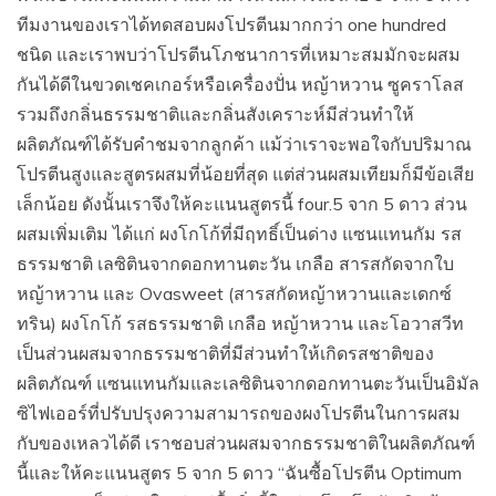
ทีมงานของเราได้ทดสอบผงโปรตีนมากกว่า one hundred
ชนิด และเราพบว่าโปรตีนโภชนาการที่เหมาะสมมักจะผสม
กันได้ดีในขวดเชคเกอร์หรือเครื่องปั่น หญ้าหวาน ซูคราโลส
รวมถึงกลิ่นธรรมชาติและกลิ่นสังเคราะห์มีส่วนทำให้
ผลิตภัณฑ์ได้รับคำชมจากลูกค้า แม้ว่าเราจะพอใจกับปริมาณ
โปรตีนสูงและสูตรผสมที่น้อยที่สุด แต่ส่วนผสมเทียมก็มีข้อเสีย
เล็กน้อย ดังนั้นเราจึงให้คะแนนสูตรนี้ four.5 จาก 5 ดาว ส่วน
ผสมเพิ่มเติม ได้แก่ ผงโกโก้ที่มีฤทธิ์เป็นด่าง แซนแทนกัม รส
ธรรมชาติ เลซิตินจากดอกทานตะวัน เกลือ สารสกัดจากใบ
หญ้าหวาน และ Ovasweet (สารสกัดหญ้าหวานและเดกซ์
ทริน) ผงโกโก้ รสธรรมชาติ เกลือ หญ้าหวาน และโอวาสวีท
เป็นส่วนผสมจากธรรมชาติที่มีส่วนทำให้เกิดรสชาติของ
ผลิตภัณฑ์ แซนแทนกัมและเลซิตินจากดอกทานตะวันเป็นอิมัล
ซิไฟเออร์ที่ปรับปรุงความสามารถของผงโปรตีนในการผสม
กับของเหลวได้ดี เราชอบส่วนผสมจากธรรมชาติในผลิตภัณฑ์
นี้และให้คะแนนสูตร 5 จาก 5 ดาว “ฉันซื้อโปรตีน Optimum