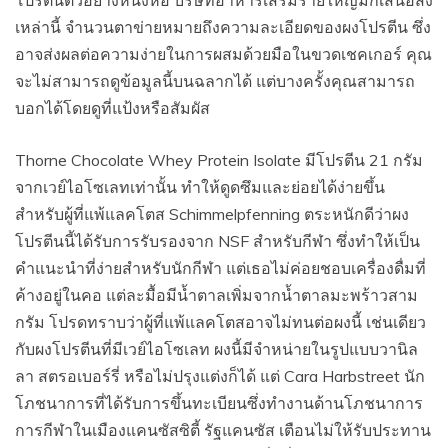
โปรตีนตัวอย่างหนึ่งห่อ บริษัทอาหารเสริมรายใหญ่มักเสนอสิ่ง
เหล่านี้ จำนวนตาข่ายหมายถึงความละเอียดของผงโปรตีน ซึ่ง
อาจส่งผลต่อความง่ายในการผสมด้วยมือในขวดเชคเกอร์ คุณ
จะไม่สามารถดูข้อมูลนี้บนฉลากได้ แต่บางครั้งคุณสามารถ
บอกได้โดยดูที่แป้งหรือสัมผัส
Thorne Chocolate Whey Protein Isolate มีโปรตีน 21 กรัม
จากเวย์ไอโซเลทเท่านั้น ทำให้ดูดซึมและย่อยได้ง่ายขึ้น
สำหรับผู้ที่แพ้แลคโตส Schimmelpfenning ตระหนักดีว่าผง
โปรตีนนี้ได้รับการรับรองจาก NSF สำหรับกีฬา ซึ่งทำให้เป็น
คำแนะนำที่ง่ายสำหรับนักกีฬา แต่เธอไม่ค่อยชอบเครื่องดื่มที่
ค้างอยู่ในคอ แต่ละมื้อมีน้ำตาลเพิ่มจากน้ำตาลมะพร้าวสาม
กรัม โปรดทราบว่าผู้ที่แพ้แลคโตสอาจไม่ทนต่อผงนี้ เช่นเดียว
กับผงโปรตีนที่มีเวย์ไอโซเลท ผงนี้มีจำหน่ายในรูปแบบวานิล
ลา สตรอเบอร์รี่ หรือไม่ปรุงแต่งก็ได้ แต่ Cara Harbstreet นัก
โภชนาการที่ได้รับการขึ้นทะเบียนซึ่งทำงานด้านโภชนาการ
การกีฬาในเมืองแคนซัสซิตี้ รัฐแคนซัส เตือนไม่ให้รับประทาน