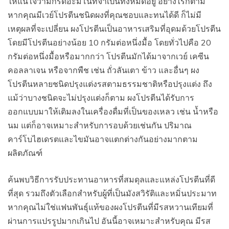
ให้แน่ใจว่ามีกรดอะมิโนที่จำเป็นทั้งหมดอยู่ อย่างไรก็ตาม
หากคุณมีเวย์โปรตีนชนิดผงที่คุณชอบและทนได้ดี ก็ไม่มี
เหตุผลที่จะเปลี่ยน ผงโปรตีนเป็นอาหารเสริมที่อุดมด้วยโปรตีน
โดยมีโปรตีนอย่างน้อย 10 กรัมต่อหนึ่งมื้อ โดยทั่วไปคือ 20
กรัมต่อหนึ่งมื้อหรือมากกว่า โปรตีนมักได้มาจากเวย์ เคซีน
คอลลาเจน หรือจากพืช เช่น ถั่วลันเตา ข้าว และอื่นๆ ผง
โปรตีนหลายชนิดปรุงแต่งรสตามธรรมชาติหรือปรุงแต่ง ถึง
แม้ว่าบางชนิดจะไม่ปรุงแต่งก็ตาม ผงโปรตีนได้รับการ
ออกแบบมาให้เติมลงในเครื่องดื่มที่เป็นของเหลว เช่น น้ำหรือ
นม แต่ก็อาจเหมาะสำหรับการอบด้วยเช่นกัน ปริมาณ
คาร์โบไฮเดรตและไขมันอาจแตกต่างกันอย่างมากตาม
ผลิตภัณฑ์
ค้นพบวิธีการรับประทานอาหารที่สมดุลและแหล่งโปรตีนที่ดี
ที่สุด รวมถึงตัวเลือกสำหรับผู้ที่เป็นมังสวิรัติและหมิ่นประมาท
หากคุณไม่ใช่แฟนพันธุ์แท้ของผงโปรตีนที่มีรสหวานเทียมที่
ผ่านการแปรรูปมากเกินไป อันนี้อาจเหมาะสำหรับคุณ มีรส