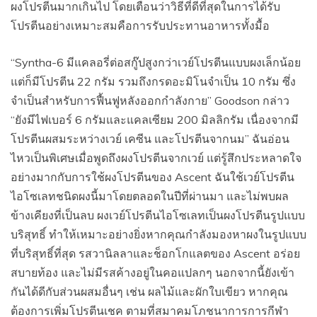
ผงโปรตีนมากเกินไป โดยเตือนว่าวิธีที่ดีที่สุดในการได้รับ
โปรตีนอย่างเหมาะสมคือการรับประทานอาหารทั้งมื้อ
“Syntha-6 มีแคลอรี่ต่อสกู๊ปสูงกว่าเวย์โปรตีนแบบผงเล็กน้อย
แต่ก็มีโปรตีน 22 กรัม รวมถึงกรดอะมิโนจำเป็น 10 กรัม ซึ่ง
จำเป็นสำหรับการฟื้นฟูหลังออกกำลังกาย” Goodson กล่าว
“ยังมีไฟเบอร์ 6 กรัมและแคลเซียม 200 มิลลิกรัม เนื่องจากมี
โปรตีนผสมระหว่างเวย์ เคซีน และโปรตีนจากนม” ฉันอ่อน
ไหวเป็นพิเศษเมื่อพูดถึงผงโปรตีนจากเวย์ แต่รู้สึกประหลาดใจ
อย่างมากกับการใช้ผงโปรตีนของ Ascent ฉันใช้เวย์โปรตีน
ไอโซเลทชนิดผงนี้มาโดยตลอดในปีที่ผ่านมา และไม่พบผล
ข้างเคียงที่เป็นลบ ผงเวย์โปรตีนไอโซเลทเป็นผงโปรตีนรูปแบบ
บริสุทธิ์ ทำให้เหมาะอย่างยิ่งหากคุณกำลังมองหาผงในรูปแบบ
ที่บริสุทธิ์ที่สุด รสวานิลลาและช็อกโกแลตของ Ascent อร่อย
สบายท้อง และไม่มีรสค้างอยู่ในคอแปลกๆ นอกจากนี้ยังเข้า
กันได้ดีกับส่วนผสมอื่นๆ เช่น ผลไม้และผักใบเขียว หากคุณ
ต้องการเพิ่มโปรตีนเชค ตามที่สมาคมโภชนาการการกีฬา