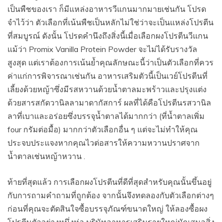
เป็นพืชของเรา ก็มีแหล่งอาหารวีแกนมากมายเช่นกัน โปรด
จำไว้ว่า ตัวเลือกที่เน้นพืชเป็นหลักไม่ใช่ว่าจะเป็นแหล่งโปรตีน
ที่สมบูรณ์ ดังนั้น โปรดคำนึงถึงสิ่งนี้เมื่อเลือกผงโปรตีนวีแกน
แม้ว่า Promix Vanilla Protein Powder จะไม่ได้รับรางวัล
สูงสุด แต่เราต้องการเน้นย้ำคุณลักษณะนี้ว่าเป็นตัวเลือกที่ควร
ค่าแก่การพิจารณาเช่นกัน อาหารเสริมตัวนี้เป็นเวย์โปรตีนที่
เลี้ยงด้วยหญ้าซึ่งมีรสหวานด้วยน้ำตาลมะพร้าวและปรุงแต่ง
ด้วยสารสกัดวานิลลามาดากัสการ์ ผลที่ได้คือโปรตีนรสวานิล
ลาที่เบาและอร่อยซึ่งบรรจุน้ำตาลได้มากกว่า (ที่น้ำตาลเพิ่ม
four กรัมต่อมื้อ) มากกว่าตัวเลือกอื่น ๆ แต่จะไม่ทำให้คุณ
ประจบประแจงหากคุณไวต่อสารให้ความหวานปราศจาก
น้ำตาลเช่นหญ้าหวาน .
ท้ายที่สุดแล้ว การเลือกผงโปรตีนที่ดีที่สุดสำหรับคุณนั้นขึ้นอยู่
กับการถามคำถามที่ถูกต้อง จากนั้นจึงทดลองกับตัวเลือกต่างๆ
ก่อนที่คุณจะตัดสินใจซื้อบรรจุภัณฑ์ขนาดใหญ่ ให้ลองซื้อผง