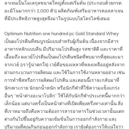
ลาเจนเป็นโมเลกุลขนาดใหญ่ตั้งแต่เริ่มต้น (ประกอบด้วยกรด
อะมิโนมากกว่า 1,000 ตัว) ผลิตภัณฑ์เสริมอาหารคอลลาเจน
ที่มีประสิทธิภาพสูงสุดจึงมาในรูปแบบไฮโดรไลซ์เสมอ
Optimum Nutrition one hundred pc Gold Standard Whey
เป็นผงโปรตีนที่สมบูรณ์แบบสำหรับผู้เริ่มต้น เนื่องจากมีสาร
อาหารหลักแบบลีน มีปริมาณโปรตีนสูง รสชาติดี และราคาที่
เอื้อมถึง ผงเวย์โปรตีนเป็นผงโปรตีนชนิดที่พบมากที่สุดและมา
จากเวย์ (เรารู้น่าตกใจ) เวย์คือของเหลวที่หลงเหลืออยู่หลังจาก
ผ่านกระบวนการผลิตนม และใช้ในการใช้งานหลายอย่าง เช่น
การทำชีสหรือการผลิตผงโปรตีน และตอนนี้เราจะกลับมาที่
นักเพาะกาย นักยกน้ำหนัก หรือนักกีฬาที่ใช้ความแข็งแกร่ง
อื่นๆ “หน้าต่างอะนาโบลิก” ใช้ได้กับนักกีฬาประเภทนี้มากกว่า
เล็กน้อย แต่บางครั้งเป็นหน้าต่างที่เปิดเพียงครึ่งทางเท่านั้น สิ่ง
ที่เราหมายถึงคือความต้องการสารอาหารในช่วงเวลานั้นแตก
ต่างกันไปขึ้นอยู่กับความเข้มข้นในการออกกำลังกาย และ
ปริมาณที่คุณกินก่อนออกกำลังกาย เรายังต้องการให้แน่ใจว่า