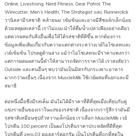
Online, Livestrong, Nerd Fitness, Gear Patrol, The
Wirecutter, Men’s Health, The Strategist และ Runnerclick
วานิลลามีรสชาติ ‘คล้ายนม’ เข้มข้นและอาจมีสีชอล์กเล็กน้อย
ด้วยเหตุผลเหล่านี้ เราไม่แนะนำให้ดื่มน้ำเปล่าเพียงอย่างเดียว
แต่ควรผสมกับสิ่งอื่นเพื่อให้ได้รสชาติที่ดีขึ้น หากต้องการ
ข้อมูลเพิ่มเติมเกี่ยวกับความแตกต่างระหว่างเวย์ไอโซเลทและ
เวย์เข้มข้น โปรดดูด้านล่าง แม้ว่าไอโซเลทจะมีราคาแพงกว่า
แต่การผสมผสานนี้ทำให้สามารถจัดการราคาได้ เราสงสัยว่า
Outside และคนอื่นๆ พบว่ามันเป็นมิตรกับกระเพาะอาหาร
มากกว่าผงอื่นๆ เนื่องจาก MuscleMilk ใช้เวย์ผสมที่แยกและมี
สมาธิ
ต่อหนึ่งมื้อซึ่งมีรสเค็ม มันไม่ได้มีราคาที่ดีที่สุดเมื่อเทียบกับคู่
แข่งรายอื่นของเราในแง่ของรสชาติ เนื่องจากเรารู้สึกว่ามันมี
รสชาติเหมือนซุปถั่วหวานเล็กน้อย เราเลือก MuscleMilk เวย์
โปรตีน 100 percent เป็นผงโปรตีนราคาประหยัดที่ดีที่สุด
โปรตีนที่ zero.03 ดอลลาร์ต่อกรัม เป็นโปรตีนที่ถูกที่สุดใน