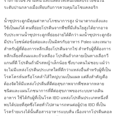
ร่างกายในชั่วข้ามคืน และแสดงให้เห็นถึงผลประโยชน์ใน
ระดับปานกลางเมื่อเทียบกับการควบคุมไอโซแคลอริก
น้ำซุปกระดูกมีคุณค่าทางโภชนาการสูง นำมาตากแห้งและ
ใช้เป็นผงได้ คนที่ย่อยโปรตีนจากพืชที่มีเส้นใยสูงได้ยากอาจ
รับประทานน้ำซุปกระดูกที่ย่อยง่ายได้ดีกว่า ผงน้ำซุปกระดูกยัง
มีประโยชน์ต่อข้อต่อและเป็นมิตรกับอาหาร Paleo และเหมาะ
สำหรับผู้ที่ต้องการหลีกเลี่ยงโปรตีนจากไข่ สำหรับผู้ที่ต้องการ
หลีกเลี่ยงทั้งนมและถั่วเหลือง โปรตีนถั่วกลายเป็นทางเลือกวี
แกนที่ดี โปรตีนถั่วมีรสหญ้าเล็กน้อย ซึ่งบางคนไม่ชอบ แม้ว่า
จะไม่มีแหล่งโปรตีนประเภทใดที่ดีกว่าแหล่งอื่นสำหรับผู้ที่เป็น
โรคโครห์นหรือโรคลำไส้ใหญ่บวมเป็นแผล แต่สิ่งสำคัญคือ
ต้องจัดให้มีแหล่งโปรตีนที่ดีต่อสุขภาพจากพืชหลากหลาย
ชนิดและแผนโภชนาการที่ดีต่อสุขภาพของระบบทางเดิน
อาหาร ใช้ได้กับผู้ที่เป็นโรค IBD แหล่งโปรตีนประเภทหนึ่งที่
พบได้บ่อยที่สุดซึ่งโดยทั่วไปสามารถทนต่อผู้ป่วย IBD ที่เป็น
โรคร้ายแรงได้นั้นคือสารอาหารแบบสั่น เนื่องจากโปรตีนคอล