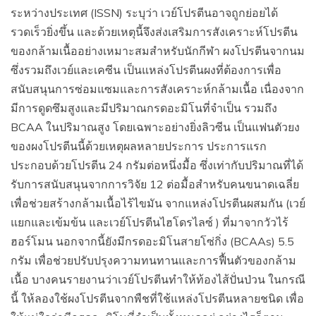
ระหว่างประเทศ (ISSN) ระบุว่า เวย์โปรตีนอาจถูกย่อยได้
รวดเร็วยิ่งขึ้น และด้วยเหตุนี้จึงส่งเสริมการสังเคราะห์โปรตีน
ของกล้ามเนื้ออย่างเหมาะสมสำหรับนักกีฬา ผงโปรตีนจากนม
ซึ่งรวมถึงเวย์และเคซีน เป็นแหล่งโปรตีนผงที่ต้องการเพื่อ
สนับสนุนการซ่อมแซมและการสังเคราะห์กล้ามเนื้อ เนื่องจาก
มีการดูดซึมสูงและมีปริมาณกรดอะมิโนที่จำเป็น รวมถึง
BCAA ในปริมาณสูง โดยเฉพาะอย่างยิ่งลิวซีน เป็นแฟนตัวยง
ของผงโปรตีนนี้ด้วยเหตุผลหลายประการ ประการแรก
ประกอบด้วยโปรตีน 24 กรัมต่อหนึ่งมื้อ ซึ่งเท่ากับปริมาณที่ได้
รับการสนับสนุนจากการวิจัย 12 ต่อมื้อสำหรับคนขนาดเฉลี่ย
เพื่อช่วยสร้างกล้ามเนื้อไร้ไขมัน จากแหล่งโปรตีนผสมกัน (เวย์
แยกและเข้มข้น และเวย์โปรตีนไฮโดรไลซ์ ) ที่มาจากวัวไร้
ฮอร์โมน นอกจากนี้ยังมีกรดอะมิโนสายโซ่กิ่ง (BCAAs) 5.5
กรัม เพื่อช่วยปรับปรุงความทนทานและการฟื้นตัวของกล้าม
เนื้อ บางคนรายงานว่าเวย์โปรตีนทำให้ท้องไส้ปั่นป่วน ในกรณี
นี้ ให้ลองใช้ผงโปรตีนจากพืชที่ใช้แหล่งโปรตีนหลายชนิด เพื่อ