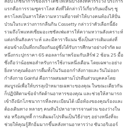
สอบโภชนาการของเราได้ชี้ให้เห็นบางสิ่งที่ควรระวัง ประการ
แรกคือการรวมซูคราโลส ดังที่ได้กล่าวไว้เกี่ยวกับผงอื่นๆ ซู
คราโลสเป็นสารให้ความหวานที่อาจทำให้บางคนท้องไส้ปั่น
ป่วนในระหว่างการกลืนกิน Cassetty กล่าวว่าตัวเลือกนี้ยัง
รวมถึงโพแทสเซียมอะเซซัลเฟมสารให้ความหวานสังเคราะห์
แต่งกลิ่นสังเคราะห์ และมีคาราจีแนน ซึ่งเป็นสารเติมแต่งที่
ค่อนข้างเป็นที่ถกเถียงกันอยู่ซึ่งได้รับการศึกษาอย่างจำกัด ผง
หนึ่งกระปุกราคา 65 ดอลลาร์มาพร้อมกับเสิร์ฟ 2 ช้อน 25 มื้อ
ซึ่งถือว่าน้อยพอสำหรับการใช้งานหนึ่งเดือน โดยเฉพาะอย่าง
ยิ่งหากคุณต้องการดื่มทั้งในวันออกกำลังกายและวันไม่ออก
กำลังกาย Gainful คือการผสมผสานโปรตีนส่วนบุคคลโดย
สมบูรณ์เพื่อให้บรรลุเป้าหมายเฉพาะของคุณ ในขณะเดียวกัน
ก็ปฏิบัติตามข้อจำกัดด้านอาหารของคุณ และช่วยให้สามารถ
เข้าถึงนักโภชนาการที่ลงทะเบียนได้ เมื่อท้องของคุณร้องและ
ต้องเดินทาง หลายๆ คนหันไปหาอาหารจานด่วน ของว่างใน
ห่อ หรือสมูทตี้ การเติมผงโปรตีนเป็นวิธีง่ายๆ อย่างหนึ่งที่จะ
ช่วยให้คุณรู้สึกอิ่มมากขึ้นหลังทานอาหารว่าง ซันวอริเออร์