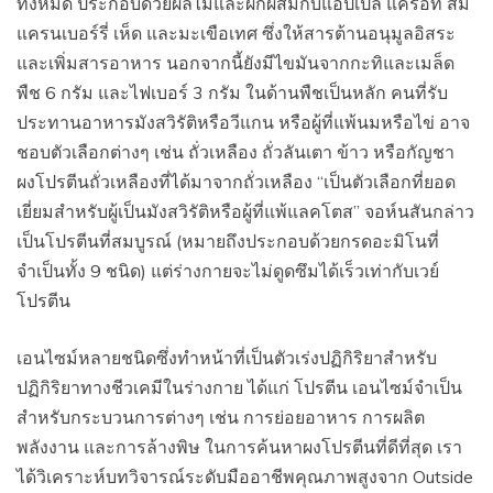
ทั้งหมด ประกอบด้วยผลไม้และผักผสมกับแอปเปิ้ล แครอท ส้ม
แครนเบอร์รี่ เห็ด และมะเขือเทศ ซึ่งให้สารต้านอนุมูลอิสระ
และเพิ่มสารอาหาร นอกจากนี้ยังมีไขมันจากกะทิและเมล็ด
พืช 6 กรัม และไฟเบอร์ 3 กรัม ในด้านพืชเป็นหลัก คนที่รับ
ประทานอาหารมังสวิรัติหรือวีแกน หรือผู้ที่แพ้นมหรือไข่ อาจ
ชอบตัวเลือกต่างๆ เช่น ถั่วเหลือง ถั่วลันเตา ข้าว หรือกัญชา
ผงโปรตีนถั่วเหลืองที่ได้มาจากถั่วเหลือง “เป็นตัวเลือกที่ยอด
เยี่ยมสำหรับผู้เป็นมังสวิรัติหรือผู้ที่แพ้แลคโตส” จอห์นสันกล่าว
เป็นโปรตีนที่สมบูรณ์ (หมายถึงประกอบด้วยกรดอะมิโนที่
จำเป็นทั้ง 9 ชนิด) แต่ร่างกายจะไม่ดูดซึมได้เร็วเท่ากับเวย์
โปรตีน
เอนไซม์หลายชนิดซึ่งทำหน้าที่เป็นตัวเร่งปฏิกิริยาสำหรับ
ปฏิกิริยาทางชีวเคมีในร่างกาย ได้แก่ โปรตีน เอนไซม์จำเป็น
สำหรับกระบวนการต่างๆ เช่น การย่อยอาหาร การผลิต
พลังงาน และการล้างพิษ ในการค้นหาผงโปรตีนที่ดีที่สุด เรา
ได้วิเคราะห์บทวิจารณ์ระดับมืออาชีพคุณภาพสูงจาก Outside