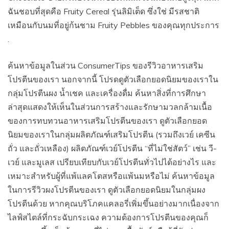
ฉันชอบที่สุดคือ Fruity Cereal รุ่นลิมิเต็ด ซึ่งใช่ มีรสชาติ
เหมือนกับนมที่อยู่ก้นชาม Fruity Pebbles ของคุณทุกประการ
.
ค้นหาข้อมูลในส่วน ConsumerTips ของรีวิวอาหารเสริม
โปรตีนของเรา นอกจากนี้ โปรดดูตัวเลือกยอดนิยมของเราใน
กลุ่มโปรตีนผง น้ำเชค และเครื่องดื่ม ค้นหาสิ่งที่การศึกษา
ล่าสุดแสดงให้เห็นในส่วนการสร้างและรักษามวลกล้ามเนื้อ
ของการทบทวนอาหารเสริมโปรตีนของเรา ดูตัวเลือกยอด
นิยมของเราในกลุ่มผลิตภัณฑ์เสริมโปรตีน (รวมถึงเวย์ เคซีน
ถั่ว และถั่วเหลือง) ผลิตภัณฑ์เวย์โปรตีน “ที่ไม่ใช่สัตว์” เช่น วี-
เวย์ และมูเลส เปรียบเทียบกับเวย์โปรตีนทั่วไปได้อย่างไร และ
เหมาะสำหรับผู้ที่แพ้แลคโตสหรือแพ้นมหรือไม่ ค้นหาข้อมูล
ในการรีวิวผงโปรตีนของเรา ดูตัวเลือกยอดนิยมในกลุ่มผง
โปรตีนด้วย หากคุณบริโภคแคลอรี่เพิ่มขึ้นอย่างมากเนื่องจาก
ไลฟ์สไตล์ที่กระฉับกระเฉง ความต้องการโปรตีนของคุณก็