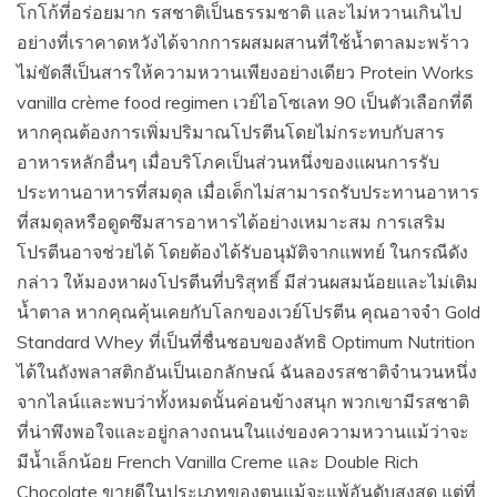
โกโก้ที่อร่อยมาก รสชาติเป็นธรรมชาติ และไม่หวานเกินไป
อย่างที่เราคาดหวังได้จากการผสมผสานที่ใช้น้ำตาลมะพร้าว
ไม่ขัดสีเป็นสารให้ความหวานเพียงอย่างเดียว Protein Works
vanilla crème food regimen เวย์ไอโซเลท 90 เป็นตัวเลือกที่ดี
หากคุณต้องการเพิ่มปริมาณโปรตีนโดยไม่กระทบกับสาร
อาหารหลักอื่นๆ เมื่อบริโภคเป็นส่วนหนึ่งของแผนการรับ
ประทานอาหารที่สมดุล เมื่อเด็กไม่สามารถรับประทานอาหาร
ที่สมดุลหรือดูดซึมสารอาหารได้อย่างเหมาะสม การเสริม
โปรตีนอาจช่วยได้ โดยต้องได้รับอนุมัติจากแพทย์ ในกรณีดัง
กล่าว ให้มองหาผงโปรตีนที่บริสุทธิ์ มีส่วนผสมน้อยและไม่เติม
น้ำตาล หากคุณคุ้นเคยกับโลกของเวย์โปรตีน คุณอาจจำ Gold
Standard Whey ที่เป็นที่ชื่นชอบของลัทธิ Optimum Nutrition
ได้ในถังพลาสติกอันเป็นเอกลักษณ์ ฉันลองรสชาติจำนวนหนึ่ง
จากไลน์และพบว่าทั้งหมดนั้นค่อนข้างสนุก พวกเขามีรสชาติ
ที่น่าพึงพอใจและอยู่กลางถนนในแง่ของความหวานแม้ว่าจะ
มีน้ำเล็กน้อย French Vanilla Creme และ Double Rich
Chocolate ขายดีในประเภทของตนแม้จะแพ้อันดับสูงสุด แต่ที่