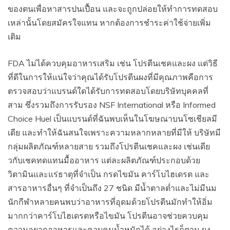
ของตนเพื่อหาสารปนเปื้อน และจะถูกปล่อยให้ทำการทดสอบ
เหล่านั้นโดยสมัครใจแทน หากต้องการชำระค่าใช้จ่ายเพิ่ม
เติม
FDA ไม่ได้ควบคุมอาหารเสริม เช่น โปรตีนเชคและผง แต่วิธี
ที่ดีในการให้แน่ใจว่าคุณได้รับโปรตีนผงที่มีคุณภาพคือการ
ตรวจสอบว่าแบรนด์ใดได้รับการทดสอบโดยบริษัทบุคคลที่
สาม ซึ่งรวมถึงการรับรอง NSF International หรือ Informed
Choice Huel เป็นแบรนด์ที่ฉันพบเห็นในโฆษณาบนโซเชียลมี
เดีย และทำให้ฉันสนใจเพราะความหลากหลายที่มีให้ บริษัทมี
กลุ่มผลิตภัณฑ์หลายสาย รวมถึงโปรตีนเชคและผง เช่นเดีย
วกับเชคทดแทนมื้ออาหาร แต่ละผลิตภัณฑ์ประกอบด้วย
วิตามินและแร่ธาตุที่จำเป็น กรดไขมัน คาร์โบไฮเดรต และ
สารอาหารอื่นๆ ที่จำเป็นถึง 27 ชนิด มีน้ำตาลต่ำและไม่มีนม
นักกีฬาหลายคนพบว่าอาหารที่อุดมด้วยโปรตีนมักทำให้อิ่ม
มากกว่าคาร์โบไฮเดรตหรือไขมัน โปรตีนอาจช่วยควบคุม
ความอยากอาหารและควบคุมน้ำหนักได้ อย่างไรก็ตาม ผง