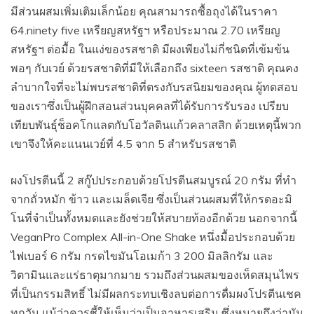
มีส่วนผสมเพิ่มเติมเล็กน้อย คุณสามารถซื้อถุงได้ในราคา
64.ninety five เหรียญสหรัฐฯ หรือประมาณ 2.70 เหรียญ
สหรัฐฯ ต่อมื้อ ในแง่ของรสชาติ มีผงเพียงไม่กี่ชนิดที่เข้มข้น
พอๆ กับเวย์ ด้วยรสชาติที่มีให้เลือกถึง sixteen รสชาติ คุณคง
ลำบากใจที่จะไม่พบรสชาติที่ตรงกับรสนิยมของคุณ ผู้ทดสอบ
ของเราซึ่งเป็นผู้ฝึกสอนส่วนบุคคลที่ได้รับการรับรอง เปรียบ
เทียบพันธุ์ช็อคโกแลตกับโอวัลตินแก้วคลาสสิก ด้วยเหตุนี้พวก
เขาจึงให้คะแนนเวย์ที่ 4.5 จาก 5 สำหรับรสชาติ
ผงโปรตีนนี้ 2 สกู๊ปประกอบด้วยโปรตีนสมบูรณ์ 20 กรัม ที่ทำ
จากถั่วหมัก ข้าว และเมล็ดเจีย ซึ่งเป็นส่วนผสมที่ให้กรดอะมิ
โนที่จำเป็นทั้งหมดและยังช่วยให้สบายท้องอีกด้วย นอกจากนี้
VeganPro Complex All-in-One Shake หนึ่งมื้อประกอบด้วย
ไฟเบอร์ 6 กรัม กรดไขมันโอเมก้า 3 200 มิลลิกรัม และ
วิตามินและแร่ธาตุมากมาย รวมถึงส่วนผสมของเห็ดสมุนไพร
ที่เป็นกรรมสิทธิ์ ไม่มีผลกระทบเชิงลบต่อการดื่มผงโปรตีนเชค
ทุกวัน แม้ว่าควรชี้ให้เห็นว่าเป็นอาหารเสริม ซึ่งหมายถึงว่ามัน