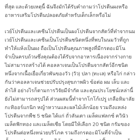
ที่สุด และด้วยเหตุนี้ ฉันจึงมักได้รับคำถามว่าโปรตีนผงหรือ
อาหารเสริมโปรตีนปลอดภัยสำหรับเด็กเล็กหรือไม่
เวย์โปรตีนและเคซีนโปรตีนเป็นผงโปรตีนจากสัตว์ที่ทำจากนม
เวย์โปรตีนและเคซีนเป็นโปรตีนชนิดหนึ่งที่พบในนมวัวที่ถูก
ทำให้แห้งเป็นผง ถือเป็นโปรตีนคุณภาพสูงที่มีกรดอะมิโน
จำเป็นครบถ้วนซึ่งคุณต้องได้รับจากอาหารเนื่องจากร่างกาย
ไม่สามารถสร้างได้ คอลลาเจนเป็นโปรตีนจากสัตว์อีกชนิด
หนึ่งจากเนื้อเยื่อเกี่ยวพันของวัว (วัว) ปลา (ทะเล) หรือไก่ กล่าว
กันว่าคอลลาเจนช่วยปรับปรุงสุขภาพผิว ข้อต่อ ผม เล็บ และ
ลำไส้ อย่างไรก็ตามการวิจัยมีจำกัด และคุณประโยชน์เหล่านี้
ยังไม่สามารถสรุปได้ ส่วนผสมนี้ทำจากโกโก้เปรู เกลือหิมาลัย
กะทิออร์แกนิก หญ้าหวานและผลไม้เล็กน้อย รวมถึงแหล่ง
โปรตีนจากพืช 5 ชนิด ได้แก่ ถั่วลันเตา เมล็ดแฟลกซ์ ควินัว
เมล็ดฟักทอง และเมล็ดเชีย โดยมีให้เลือก 20 ชนิด กรัมของ
โปรตีนต่อหนึ่งหน่วยบริโภค รวมถึงกรดอะมิโนที่จำเป็น