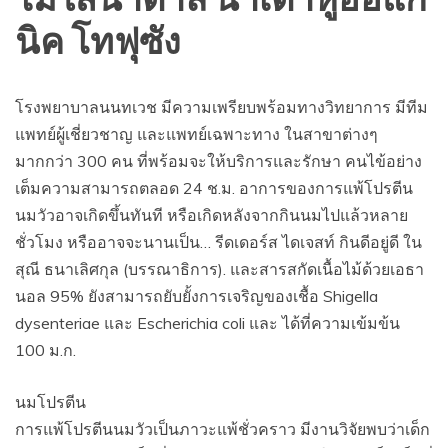
ไม่ใส่น้ำตาล น้ำเต้าหู้ออแก
นิค โทฟุซัง
โรงพยาบาลนนทเวช มีความเพรียบพร้อมทางวิทยาการ มีทีม
แพทย์ผู้เชี่ยวชาญ และแพทย์เฉพาะทาง ในสาขาต่างๆ
มากกว่า 300 คน ที่พร้อมจะให้บริการและรักษา คนไข้อย่าง
เต็มความสามารถตลอด 24 ช.ม. อาการของการแพ้โปรตีน
นมวัวอาจเกิดขึ้นทันที หรือเกิดหลังจากกินนมไปแล้วหลาย
ชั่วโมง หรืออาจจะนานเป็น… รีดเดอร์ส ไดเจสท์ กินดีอยู่ดี ใน
สุณี ธนาเลิศกุล (บรรณาธิการ). และสารสกัดเนื้อไม้ด้วยเอธา
นอล 95% ยังสามารถยับยั้งการเจริญของเชื้อ Shigella
dysenteriae และ Escherichia coli และ ได้ที่ความเข้มข้น
100 ม.ก.
นมโปรตีน
การแพ้โปรตีนนมวัวเป็นภาวะแพ้ชั่วคราว มีงานวิจัยพบว่าเด็ก