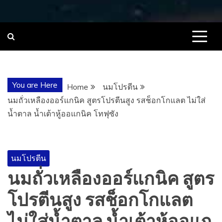
You are Here
Home
นมโปรตีน
นมถั่วเหลืองออร์แกนิค สูตรโปรตีนสูง รสช็อกโกแลต ไม่ใส่
น้ำตาล น้ำเต้าหู้ออแกนิค โทฟุซัง
นมโปรตีน
นมถั่วเหลืองออร์แกนิค สูตร
โปรตีนสูง รสช็อกโกแลต